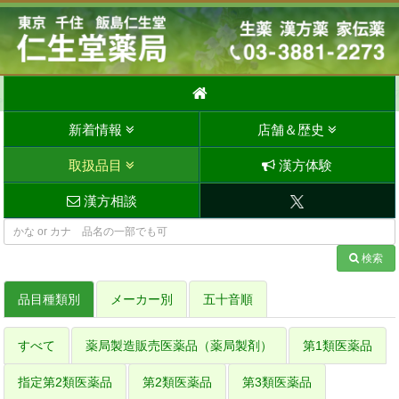
新着情報
店舗＆歴史
取扱品目
漢方体験
漢方相談
検索
品目種類別
メーカー別
五十音順
すべて
薬局製造販売医薬品（薬局製剤）
第1類医薬品
指定第2類医薬品
第2類医薬品
第3類医薬品