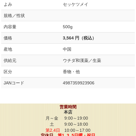
よみ
セッケツメイ
規格／性状
内容量
500g
価格
3,564 円（税込）
産地
中国
供給元
ウチダ和漢薬／生薬
区分
香物・他
JANコード
4987359923906
営業時間
本店
月～金
9:00～19:00
土
9:00～18:00
第2,4日
10:00～17:00
定休日
第1, 3, 5日曜・祝日