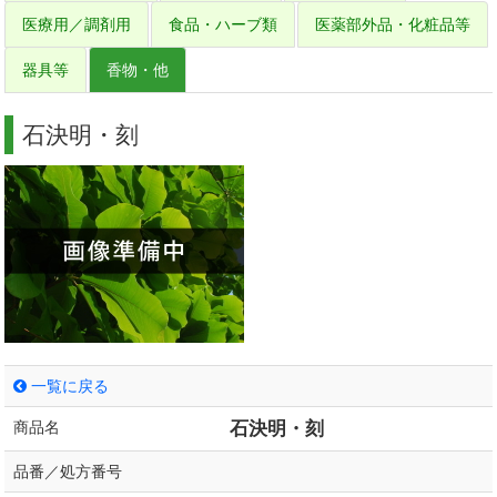
医療用／調剤用
食品・ハーブ類
医薬部外品・化粧品等
器具等
香物・他
石決明・刻
一覧に戻る
商品名
石決明・刻
品番／処方番号