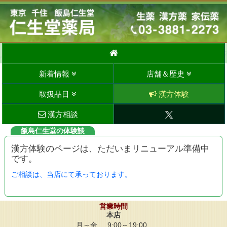
新着情報
店舗＆歴史
取扱品目
漢方体験
漢方相談
飯島仁生堂の体験談
漢方体験のページは、ただいまリニューアル準備中
です。
ご相談は、当店にて承っております。
営業時間
本店
月～金
9:00～19:00