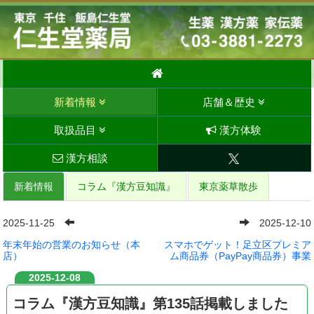
新着情報
店舗＆歴史
取扱品目
漢方体験
漢方相談
新着情報
コラム『漢方豆知識』
東京薬草散歩
2025-11-25
2025-12-10
年末年始の営業のお知らせ（本
スマホでゲット！足立区プレミア
店）
ム商品券（PayPay商品券）事業
2025-12-08
コラム『漢方豆知識』第135話掲載しました